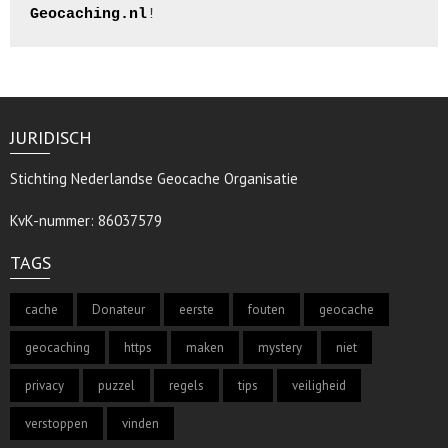
Geocaching.nl
JURIDISCH
Stichting Nederlandse Geocache Organisatie
KvK-nummer:
86037579
TAGS
cache
Donateur
eerste
fouten
geocache
geocaching
https
maken
mystery
niet
privacy
puzzel
regels
tips
veiligheid
verstoppen
vinden